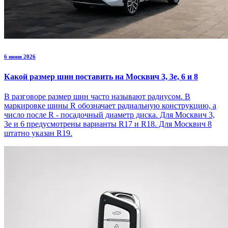
6 июня 2026
Какой размер шин поставить на Москвич 3, 3е, 6 и 8
В разговоре размер шин часто называют радиусом. В
маркировке шины R обозначает радиальную конструкцию, а
число после R - посадочный диаметр диска. Для Москвич 3,
3е и 6 предусмотрены варианты R17 и R18. Для Москвич 8
штатно указан R19.