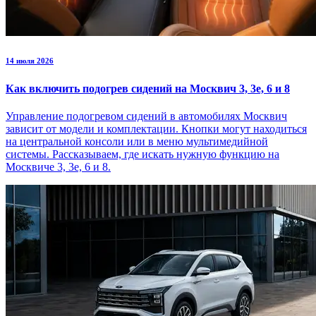
14 июля 2026
Как включить подогрев сидений на Москвич 3, 3е, 6 и 8
Управление подогревом сидений в автомобилях Москвич
зависит от модели и комплектации. Кнопки могут находиться
на центральной консоли или в меню мультимедийной
системы. Рассказываем, где искать нужную функцию на
Москвиче 3, 3е, 6 и 8.