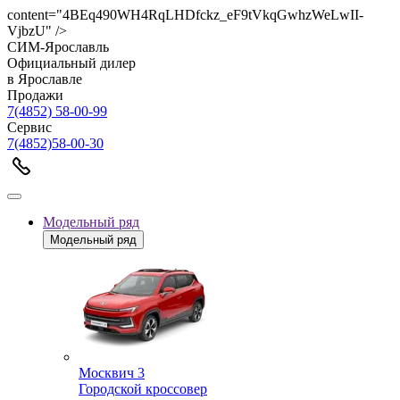
content="4BEq490WH4RqLHDfckz_eF9tVkqGwhzWeLwII-
VjbzU" />
СИМ-Ярославль
Официальный дилер
в Ярославле
Продажи
7(4852) 58-00-99
Сервис
7(4852)58-00-30
Модельный ряд
Модельный ряд
Москвич 3
Городской кроссовер