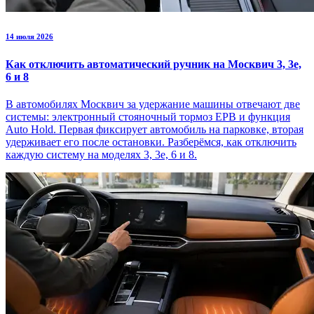
14 июля 2026
Как отключить автоматический ручник на Москвич 3, 3е,
6 и 8
В автомобилях Москвич за удержание машины отвечают две
системы: электронный стояночный тормоз EPB и функция
Auto Hold. Первая фиксирует автомобиль на парковке, вторая
удерживает его после остановки. Разберёмся, как отключить
каждую систему на моделях 3, 3е, 6 и 8.