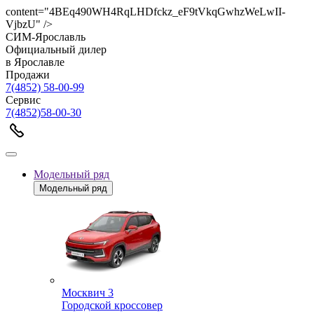
content="4BEq490WH4RqLHDfckz_eF9tVkqGwhzWeLwII-
VjbzU" />
СИМ-Ярославль
Официальный дилер
в Ярославле
Продажи
7(4852) 58-00-99
Сервис
7(4852)58-00-30
Модельный ряд
Модельный ряд
Москвич 3
Городской кроссовер