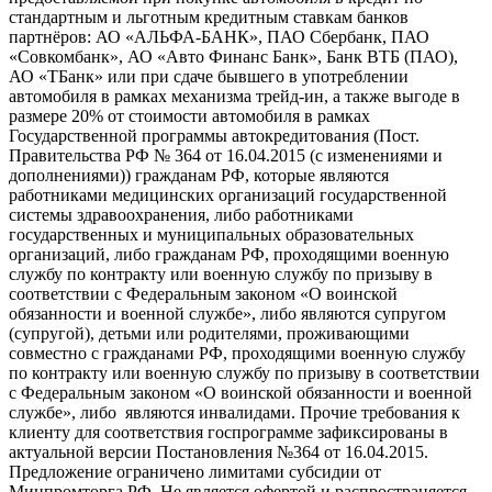
стандартным и льготным кредитным ставкам банков
партнёров: АО «АЛЬФА-БАНК», ПАО Сбербанк, ПАО
«Совкомбанк», АО «Авто Финанс Банк», Банк ВТБ (ПАО),
АО «ТБанк» или при сдаче бывшего в употреблении
автомобиля в рамках механизма трейд-ин, а также выгоде в
размере 20% от стоимости автомобиля в рамках
Государственной программы автокредитования (Пост.
Правительства РФ № 364 от 16.04.2015 (с изменениями и
дополнениями)) гражданам РФ, которые являются
работниками медицинских организаций государственной
системы здравоохранения, либо работниками
государственных и муниципальных образовательных
организаций, либо гражданам РФ, проходящими военную
службу по контракту или военную службу по призыву в
соответствии с Федеральным законом «О воинской
обязанности и военной службе», либо являются супругом
(супругой), детьми или родителями, проживающими
совместно с гражданами РФ, проходящими военную службу
по контракту или военную службу по призыву в соответствии
с Федеральным законом «О воинской обязанности и военной
службе», либо являются инвалидами. Прочие требования к
клиенту для соответствия госпрограмме зафиксированы в
актуальной версии Постановления №364 от 16.04.2015.
Предложение ограничено лимитами субсидии от
Минпромторга РФ. Не является офертой и распространяется