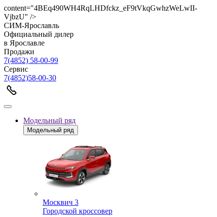
content="4BEq490WH4RqLHDfckz_eF9tVkqGwhzWeLwII-
VjbzU" />
СИМ-Ярославль
Официальный дилер
в Ярославле
Продажи
7(4852) 58-00-99
Сервис
7(4852)58-00-30
Модельный ряд
Модельный ряд
Москвич 3
Городской кроссовер