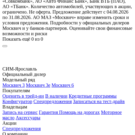
«Совкомбанк», АО «Авто Финанс Банк», Банк ВТБ (ПАО),
АО «ТБанк». Количество автомобилей, участвующих в акции,
ограничено. Не оферта. Предложение действует с 04.08.2026
по 31.08.2026. АО МАЗ «Москвич» вправе изменить сроки и
условия предложения. Подробности у официальных дилеров
Москвич и у банков-партнеров. Оценивайте свои финансовые
возможности и риски
Показать ещё 0 из 0
СИМ-Ярославль
Официальный дилер
Модельный ряд
Москвич 3
Москвич 3е
Москвич 6
Покупателям
Оценить в трейд-ин
В наличии
Кредитные программы
Конфигуратор
Спецпредложения
Записаться на тест-драйв
Владельцам
Запись на сервис
Гарантия
Помощь на дорогах
Моторное
масло
Аксессуары
Акции
Спецпредложения
О компании