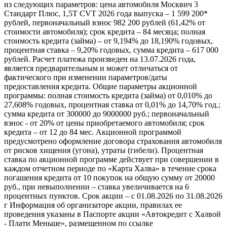
из следующих параметров: цена автомобиля Москвич 3
Стандарт Плюс, 1,5Т CVT 2026 года выпуска – 1 599 200*
рублей, первоначальный взнос 982 200 рублей (61,42% от
стоимости автомобиля); срок кредита – 84 месяца; полная
стоимость кредита (займа) – от 9,194% до 18,190% годовых,
процентная ставка – 9,20% годовых, сумма кредита – 617 000
рублей. Расчет платежа произведен на 13.07.2026 года,
является предварительным и может отличаться от
фактического при изменении параметров/даты
предоставления кредита. Общие параметры акционной
программы: полная стоимость кредита (займа) от 0,010% до
27,608% годовых, процентная ставка от 0,01% до 14,70% год.;
сумма кредита от 300000 до 9000000 руб.; первоначальный
взнос - от 20% от цены приобретаемого автомобиля; срок
кредита – от 12 до 84 мес. Акционной программой
предусмотрено оформление договора страхования автомобиля
от рисков хищения (угона), утраты (гибели). Процентная
ставка по акционной программе действует при совершении в
каждом отчетном периоде по «Карта Халва» в течение срока
погашения кредита от 10 покупок на общую сумму от 20000
руб., при невыполнении – ставка увеличивается на 6
процентных пунктов. Срок акции – с 01.08.2026 по 31.08.2026
г Информация об организаторе акции, правилах ее
проведения указаны в Паспорте акции «Автокредит с Халвой
- Плати Меньше», размещенном по ссылке