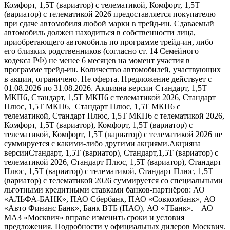
Комфорт, 1,5Т (вариатор) с телематикой, Комфорт, 1,5Т
(вариатор) с телематикой 2026 предоставляется покупателю
при сдаче автомобиля любой марки в трейд-ин. Сдаваемый
автомобиль должен находиться в собственности лица,
приобретающего автомобиль по программе трейд-ин, либо
его близких родственников (согласно ст. 14 Семейного
кодекса РФ) не менее 6 месяцев на момент участия в
программе трейд-ин. Количество автомобилей, участвующих
в акции, ограничено. Не оферта. Предложение действует с
01.08.2026 по 31.08.2026. Акцияна версии Стандарт, 1,5Т
МКП6, Стандарт, 1,5Т МКП6 с телематикой 2026, Стандарт
Плюс, 1,5Т МКП6, Стандарт Плюс, 1,5Т МКП6 с
телематикой, Стандарт Плюс, 1,5Т МКП6 с телематикой 2026,
Комфорт, 1,5Т (вариатор), Комфорт, 1,5Т (вариатор) с
телематикой, Комфорт, 1,5Т (вариатор) с телематикой 2026 не
суммируется с какими-либо другими акциями.Акцияна
версииСтандарт, 1,5Т (вариатор), Стандарт,1,5Т (вариатор) с
телематикой 2026, Стандарт Плюс, 1,5Т (вариатор), Стандарт
Плюс, 1,5Т (вариатор) с телематикой, Стандарт Плюс, 1,5Т
(вариатор) с телематикой 2026 суммируется со специальными
льготными кредитными ставками банков-партнёров: АО
«АЛЬФА-БАНК», ПАО Сбербанк, ПАО «Совкомбанк», АО
«Авто Финанс Банк», Банк ВТБ (ПАО), АО «ТБанк». АО
МАЗ «Москвич» вправе изменить сроки и условия
предложения. Подробности у официальных дилеров Москвич.