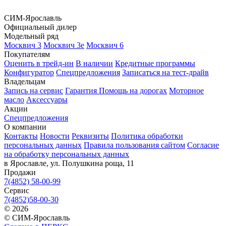
СИМ-Ярославль
Официальный дилер
Модельный ряд
Москвич 3
Москвич 3е
Москвич 6
Покупателям
Оценить в трейд-ин
В наличии
Кредитные программы
Конфигуратор
Спецпредложения
Записаться на тест-драйв
Владельцам
Запись на сервис
Гарантия
Помощь на дорогах
Моторное
масло
Аксессуары
Акции
Спецпредложения
О компании
Контакты
Новости
Реквизиты
Политика обработки
персональных данных
Правила пользования сайтом
Согласие
на обработку персональных данных
в Ярославле, ул. Полушкина роща, 11
Продажи
7(4852) 58-00-99
Сервис
7(4852)58-00-30
© 2026
© СИМ-Ярославль