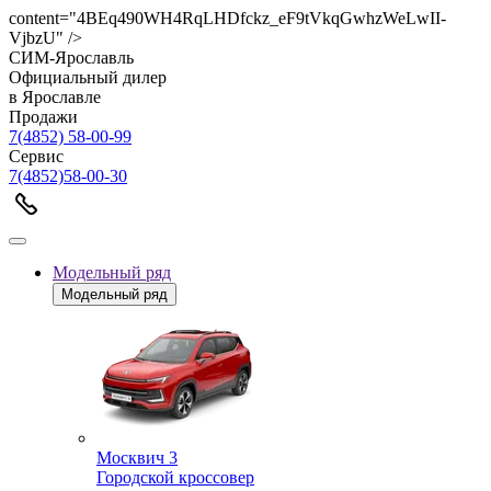
content="4BEq490WH4RqLHDfckz_eF9tVkqGwhzWeLwII-
VjbzU" />
СИМ-Ярославль
Официальный дилер
в Ярославле
Продажи
7(4852) 58-00-99
Сервис
7(4852)58-00-30
Модельный ряд
Модельный ряд
Москвич 3
Городской кроссовер