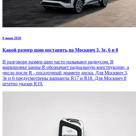
6 июня 2026
Какой размер шин поставить на Москвич 3, 3е, 6 и 8
В разговоре размер шин часто называют радиусом. В
маркировке шины R обозначает радиальную конструкцию, а
число после R - посадочный диаметр диска. Для Москвич 3,
3е и 6 предусмотрены варианты R17 и R18. Для Москвич 8
штатно указан R19.