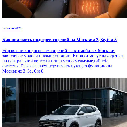
14 июля 2026
Как включить подогрев сидений на Москвич 3, 3е, 6 и 8
Управление подогревом сидений в автомобилях Москвич
зависит от модели и комплектации. Кнопки могут находиться
на центральной консоли или в меню мультимедийной
системы. Рассказываем, где искать нужную функцию на
Москвиче 3, 3е, 6 и 8.