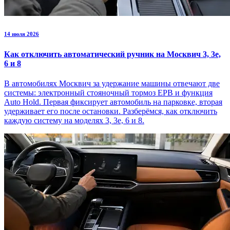
14 июля 2026
Как отключить автоматический ручник на Москвич 3, 3е,
6 и 8
В автомобилях Москвич за удержание машины отвечают две
системы: электронный стояночный тормоз EPB и функция
Auto Hold. Первая фиксирует автомобиль на парковке, вторая
удерживает его после остановки. Разберёмся, как отключить
каждую систему на моделях 3, 3е, 6 и 8.