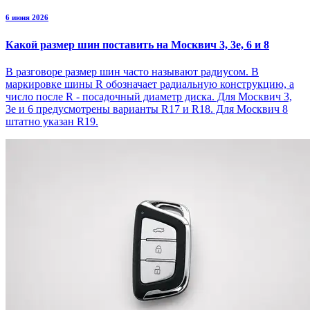
6 июня 2026
Какой размер шин поставить на Москвич 3, 3е, 6 и 8
В разговоре размер шин часто называют радиусом. В
маркировке шины R обозначает радиальную конструкцию, а
число после R - посадочный диаметр диска. Для Москвич 3,
3е и 6 предусмотрены варианты R17 и R18. Для Москвич 8
штатно указан R19.