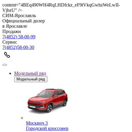
content="4BEq490WH4RqLHDfckz_eF9tVkqGwhzWeLwII-
VjbzU" />
СИМ-Ярославль
Официальный дилер
в Ярославле
Продажи
7(4852) 58-00-99
Сервис
7(4852)58-00-30
Модельный ряд
Модельный ряд
Москвич 3
Городской кроссовер