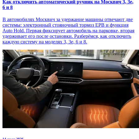
Как отключить автоматический ручник на Москвич 3, 3е,
6 и 8
В автомобилях Москвич за удержание машины отвечают две
системы: электронный стояночный тормоз EPB и функция
Auto Hold. Первая фиксирует автомобиль на парковке, вторая
удерживает его после остановки. Разберёмся, как отключить
каждую систему на моделях 3, 3е, 6 и 8.
14 июля 2026