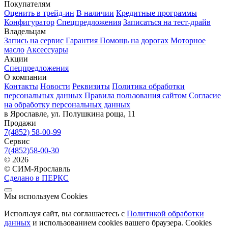
Покупателям
Оценить в трейд-ин
В наличии
Кредитные программы
Конфигуратор
Спецпредложения
Записаться на тест-драйв
Владельцам
Запись на сервис
Гарантия
Помощь на дорогах
Моторное
масло
Аксессуары
Акции
Спецпредложения
О компании
Контакты
Новости
Реквизиты
Политика обработки
персональных данных
Правила пользования сайтом
Согласие
на обработку персональных данных
в Ярославле, ул. Полушкина роща, 11
Продажи
7(4852) 58-00-99
Сервис
7(4852)58-00-30
© 2026
© СИМ-Ярославль
Сделано в ПЕРКС
Мы используем Cookies
Используя сайт, вы соглашаетесь с
Политикой обработки
данных
и использованием cookies вашего браузера. Cookies