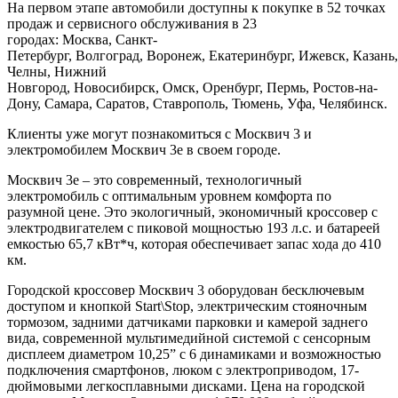
На первом этапе автомобили доступны к покупке в 52 точках
продаж и сервисного обслуживания в 23
городах: Москва, Санкт-
Петербург, Волгоград, Воронеж, Екатеринбург, Ижевск, Казань
Челны, Нижний
Новгород, Новосибирск, Омск, Оренбург, Пермь, Ростов-на-
Дону, Самара, Саратов, Ставрополь, Тюмень, Уфа, Челябинск.
Клиенты уже могут познакомиться с Москвич 3 и
электромобилем Москвич 3е в своем городе.
Москвич 3е – это современный, технологичный
электромобиль с оптимальным уровнем комфорта по
разумной цене. Это экологичный, экономичный кроссовер с
электродвигателем с пиковой мощностью 193 л.с. и батареей
емкостью 65,7 кВт*ч, которая обеспечивает запас хода до 410
км.
Городской кроссовер Москвич 3 оборудован бесключевым
доступом и кнопкой Start\Stop, электрическим стояночным
тормозом, задними датчиками парковки и камерой заднего
вида, современной мультимедийной системой с сенсорным
дисплеем диаметром 10,25” с 6 динамиками и возможностью
подключения смартфонов, люком с электроприводом, 17-
дюймовыми легкосплавными дисками. Цена на городской