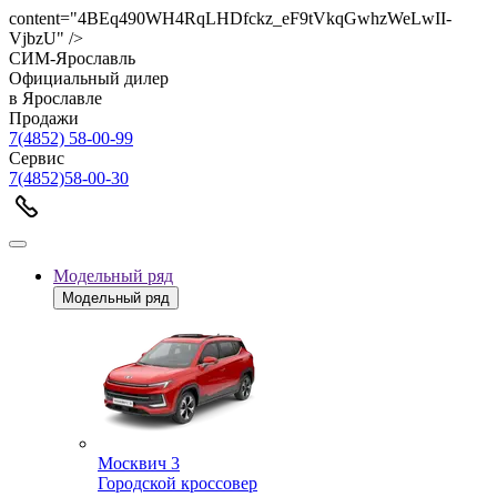
content="4BEq490WH4RqLHDfckz_eF9tVkqGwhzWeLwII-
VjbzU" />
СИМ-Ярославль
Официальный дилер
в Ярославле
Продажи
7(4852) 58-00-99
Сервис
7(4852)58-00-30
Модельный ряд
Модельный ряд
Москвич 3
Городской кроссовер