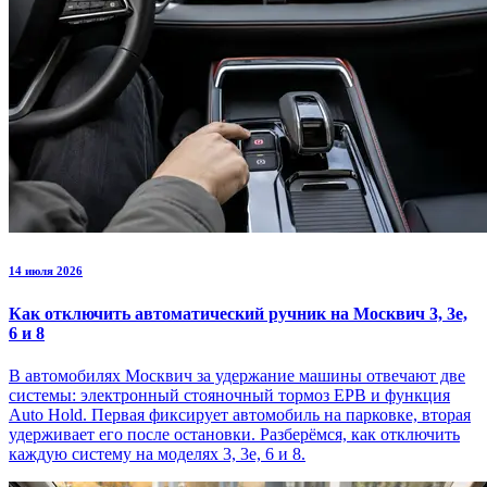
14 июля 2026
Как отключить автоматический ручник на Москвич 3, 3е,
6 и 8
В автомобилях Москвич за удержание машины отвечают две
системы: электронный стояночный тормоз EPB и функция
Auto Hold. Первая фиксирует автомобиль на парковке, вторая
удерживает его после остановки. Разберёмся, как отключить
каждую систему на моделях 3, 3е, 6 и 8.