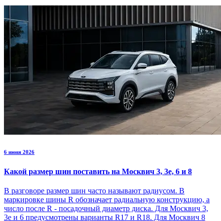
6 июня 2026
Какой размер шин поставить на Москвич 3, 3е, 6 и 8
В разговоре размер шин часто называют радиусом. В
маркировке шины R обозначает радиальную конструкцию, а
число после R - посадочный диаметр диска. Для Москвич 3,
3е и 6 предусмотрены варианты R17 и R18. Для Москвич 8