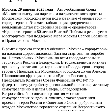
Москва, 29 апреля 2025 года
– Автомобильный бренд
«Москвич» выступил партнером патриотического проекта
Московской городской думы под названием «Города-герои –
города героев». Эта масштабная акция приурочена к
юбилейным датам присвоения званий «Городов-героев»,
«Крепости-героя» и 80-летию Великой Победы и реализуется
Мосгордумой при поддержке Мэра Москвы Сергея Собянина
и Правительства Москвы.
В рамках проекта сегодня у обелиска «Москва – город-герой»
на площади Дорогомиловская Застава стартовал автопробег
на 11 автомобилях «Москвич» по всем городам-героям на
территории России и Белоруссии. В торжественном митинге
приняли участие инициатор проекта «Города-герои – города
героев», Председатель Московской городской Думы Алексей
Шапошников (фракция партии «Единая Россия»),
Председатель Комитета Совета Федерации ФС РФ по
федеративному устройству, региональной политике, местному
самоуправлению и делам Севера, Сопредседатель
Всероссийской ассоциации развития местного
самоуправления Андрей Шевченко, а также участники
проекта – герои России и Советского Союза, добровольцы
отрядов Московского городского отделения Всероссийского