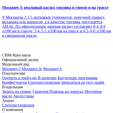
Москвич 3: реальный расход топлива в городе и на трассе
У Москвича 3 1,5-литровый турбомотор, передний привод,
механика или вариатор, а в качестве топлива допускается
АИ-92. По официальным данным расход составляет 8,4–8,6
л/100 км в городе, 5,4–5,5 л/100 км на трассе и 6,5–6,6 л/100 км
в смешанном цикле.
СИМ-Ярославль
Официальный дилер
Модельный ряд
Москвич 3
Москвич 3е
Москвич 6
Покупателям
Оценить в трейд-ин
В наличии
Кредитные программы
Конфигуратор
Спецпредложения
Записаться на тест-драйв
Владельцам
Запись на сервис
Гарантия
Помощь на дорогах
Моторное
масло
Аксессуары
Акции
Спецпредложения
О компании