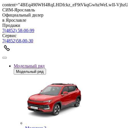
content="4BEq490WH4RqLHDfckz_eF9tVkqGwhzWeLwII-VjbzU
СИМ-Ярославль
Официальный дилер
в Ярославле
Продажи
7(4852) 58-00-99
Сервис
7(4852)58-00-30
Модельный ряд
Модельный ряд