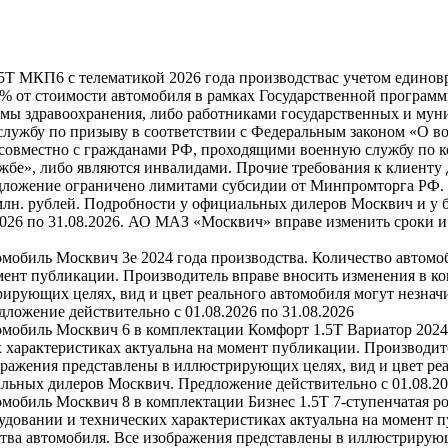
5Т МКП6 с телематикой 2026 года производствас учетом единовр
0% от стоимости автомобиля в рамках Государственной програм
мы здравоохранения, либо работниками государственных и мун
лужбу по призыву в соответствии с Федеральным законом «О во
совместно с гражданами РФ, проходящими военную службу по ко
бе», либо являются инвалидами. Прочие требования к клиенту 
дложение ограничено лимитами субсидии от Минпромторга РФ. Н
 млн. рублей. Подробности у официальных дилеров Москвич и у 
2026 по 31.08.2026. АО МАЗ «Москвич» вправе изменить сроки 
омобиль Москвич 3e 2024 года производства. Количество автомо
мент публикации. Производитель вправе вносить изменения в к
ирующих целях, вид и цвет реального автомобиля могут незначи
ожение действительно с 01.08.2026 по 31.08.2026
омобиль Москвич 6 в комплектации Комфорт 1.5T Вариатор 2024
 характеристиках актуальна на момент публикации. Производит
бражения представлены в иллюстрирующих целях, вид и цвет реа
льных дилеров Москвич. Предложение действительно с 01.08.20
омобиль Москвич 8 в комплектации Бизнес 1.5T 7-ступенчатая р
удовании и технических характеристиках актуальна на момент 
тва автомобиля. Все изображения представлены в иллюстрирующ