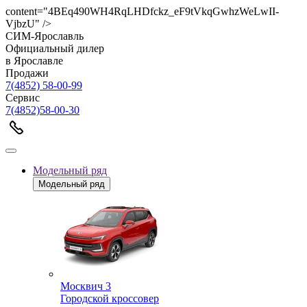
content="4BEq490WH4RqLHDfckz_eF9tVkqGwhzWeLwII-
VjbzU" />
СИМ-Ярославль
Официальный дилер
в Ярославле
Продажи
7(4852) 58-00-99
Сервис
7(4852)58-00-30
Модельный ряд
Модельный ряд
Москвич 3
Городской кроссовер