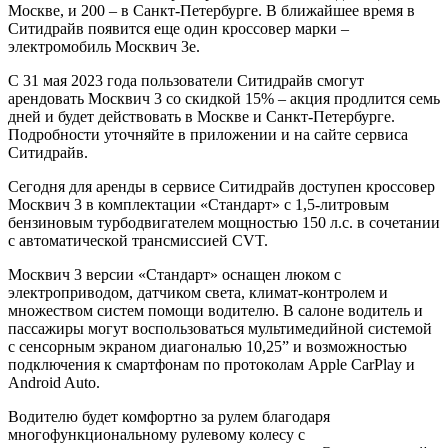
Москве, и 200 – в Санкт-Петербурге. В ближайшее время в
Ситидрайв появится еще один кроссовер марки –
электромобиль Москвич 3е.
С 31 мая 2023 года пользователи Ситидрайв смогут
арендовать Москвич 3 со скидкой 15% – акция продлится семь
дней и будет действовать в Москве и Санкт-Петербурге.
Подробности уточняйте в приложении и на сайте сервиса
Ситидрайв.
Сегодня для аренды в сервисе Ситидрайв доступен кроссовер
Москвич 3 в комплектации «Стандарт» с 1,5-литровым
бензиновым турбодвигателем мощностью 150 л.с. в сочетании
с автоматической трансмиссией CVT.
Москвич 3 версии «Стандарт» оснащен люком с
электроприводом, датчиком света, климат-контролем и
множеством систем помощи водителю. В салоне водитель и
пассажиры могут воспользоваться мультимедийной системой
с сенсорным экраном диагональю 10,25” и возможностью
подключения к смартфонам по протоколам Apple CarPlay и
Android Auto.
Водителю будет комфортно за рулем благодаря
многофункциональному рулевому колесу с