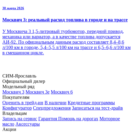
30 марта 2026
Москвич 3: реальный расход топлива в городе и на трассе
У Москвича 3 1,5-литровый турбомотор, передний привод,
механика или вариатор, а в качестве топлива допускается
АИ-92. По официальным данным расход составляет 8,4–8,6
л/100 км в городе, 5,4–5,5 л/100 км на трассе и 6,5–6,6 л/100 км
в смешанном цикле.
СИМ-Ярославль
Официальный дилер
Модельный ряд
Москвич 3
Москвич 3е
Москвич 6
Покупателям
Оценить в трейд-ин
В наличии
Кредитные программы
Конфигуратор
Спецпредложения
Записаться на тест-драйв
Владельцам
Запись на сервис
Гарантия
Помощь на дорогах
Моторное
масло
Аксессуары
Акции