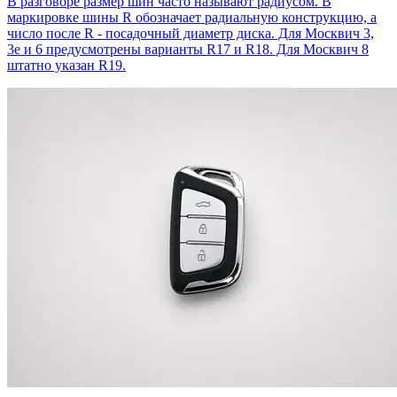
В разговоре размер шин часто называют радиусом. В
маркировке шины R обозначает радиальную конструкцию, а
число после R - посадочный диаметр диска. Для Москвич 3,
3е и 6 предусмотрены варианты R17 и R18. Для Москвич 8
штатно указан R19.