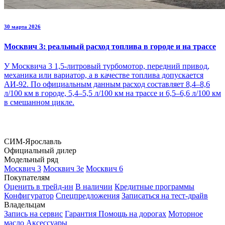
30 марта 2026
Москвич 3: реальный расход топлива в городе и на трассе
У Москвича 3 1,5-литровый турбомотор, передний привод,
механика или вариатор, а в качестве топлива допускается
АИ-92. По официальным данным расход составляет 8,4–8,6
л/100 км в городе, 5,4–5,5 л/100 км на трассе и 6,5–6,6 л/100 км
в смешанном цикле.
СИМ-Ярославль
Официальный дилер
Модельный ряд
Москвич 3
Москвич 3е
Москвич 6
Покупателям
Оценить в трейд-ин
В наличии
Кредитные программы
Конфигуратор
Спецпредложения
Записаться на тест-драйв
Владельцам
Запись на сервис
Гарантия
Помощь на дорогах
Моторное
масло
Аксессуары