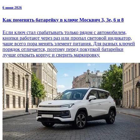
6 июня 2026
Как поменять батарейку в ключе Москвич 3, 3е, 6 и 8
Если ключ стал срабатывать только рядом с автомобилем,
кнопки работают через раз или пропал световой индикатор,
чаще всего пора менять элемент питания. Для разных ключей
порядок отличается, поэтому перед покупкой батарейки
лучше открыть корпус и сверить маркировку.