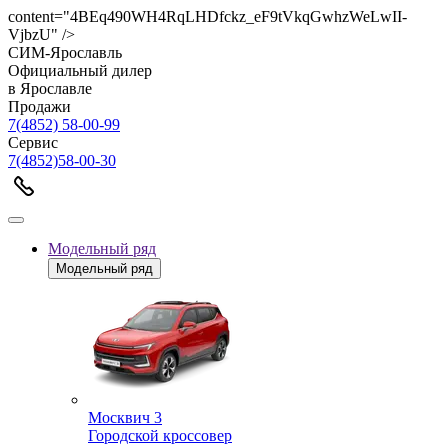
content="4BEq490WH4RqLHDfckz_eF9tVkqGwhzWeLwII-
VjbzU" />
СИМ-Ярославль
Официальный дилер
в Ярославле
Продажи
7(4852) 58-00-99
Сервис
7(4852)58-00-30
Модельный ряд
Модельный ряд
Москвич 3
Городской кроссовер